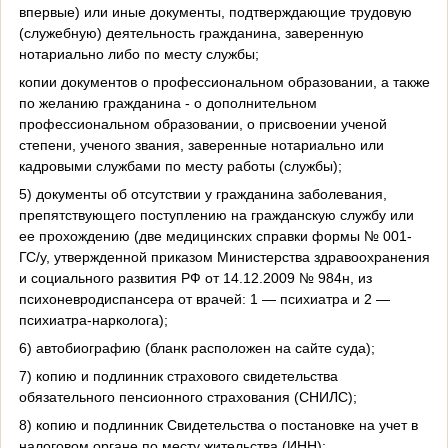
впервые) или иные документы, подтверждающие трудовую
(служебную) деятельность гражданина, заверенную
нотариально либо по месту службы;
копии документов о профессиональном образовании, а также
по желанию гражданина - о дополнительном
профессиональном образовании, о присвоении ученой
степени, ученого звания, заверенные нотариально или
кадровыми службами по месту работы (службы);
5) документы об отсутствии у гражданина заболевания,
препятствующего поступлению на гражданскую службу или
ее прохождению (две медицинских справки формы № 001-
ГС/у, утвержденной приказом Министерства здравоохранения
и социального развития РФ от 14.12.2009 № 984н, из
психоневродиспансера от врачей: 1 — психиатра и 2 —
психиатра-нарколога);
6) автобиографию (бланк расположен на сайте суда);
7) копию и подлинник страхового свидетельства
обязательного пенсионного страхования (СНИЛС);
8) копию и подлинник Свидетельства о постановке на учет в
налоговом органе по месту жительства (ИНН);