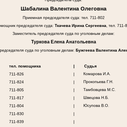
Шабалина Валентина Олеговна
Приемная председателя суда: тел. 711-802
мощник председателя суда:
Ткачева Ирина Сергеевна
, тел. 711-
Заместитель председателя суда по уголовным делам:
Туркова Елена Анатольевна
редседателя суда
по уголовным делам
:
Бужгеева Валентина Але
тел. помощника
|
Судья
Комарова И.А.
711-826
|
Прокопьева Г.Н.
711-824
|
Тамбовцева М.С.
711-805
|
Швецова Н.Б.
711-817
|
Юсупова В.О.
711-804
|
711-830
|
711-839
|