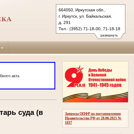
664050, Иркутская обл.,
г. Иркутск, ул. Байкальская,
СКА
д. 291
Тел.: (3952) 71-18-00, 71-18-18
71-18-16
развернуть
(3952) 71-18-10 (ф.)
leninsky.irk@sudrf.ru
бного акта.
тарь суда (в
Запросы ОПФР по постановлению
Правительства РФ от 28.06.2021 №
1037