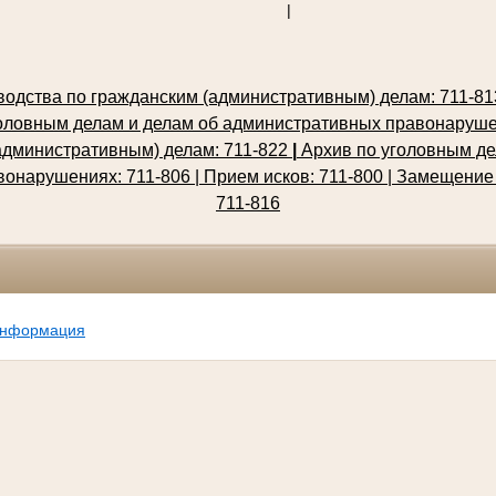
|
одства по гражданским (административным) делам: 711-813,
оловным делам и делам об административных правонарушен
административным) делам: 711-822
|
Архив по уголовным де
онарушениях: 711-806 | Прием исков: 711-800
| Замещение
711-816
информация