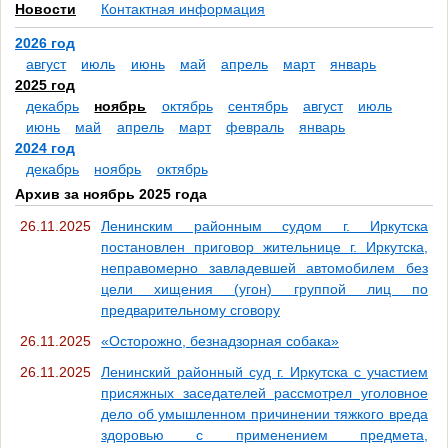
Новости
Контактная информация
2026 год
август
июль
июнь
май
апрель
март
январь
2025 год
декабрь
ноябрь
октябрь
сентябрь
август
июль
июнь
май
апрель
март
февраль
январь
2024 год
декабрь
ноябрь
октябрь
Архив за ноябрь 2025 года
26.11.2025
Ленинским районным судом г. Иркутска
постановлен приговор жительнице г. Иркутска,
неправомерно завладевшей автомобилем без
цели хищения (угон) группой лиц по
предварительному сговору
26.11.2025
«Осторожно, безнадзорная собака»
26.11.2025
Ленинский районный суд г. Иркутска с участием
присяжных заседателей рассмотрел уголовное
дело об умышленном причинении тяжкого вреда
здоровью с применением предмета,