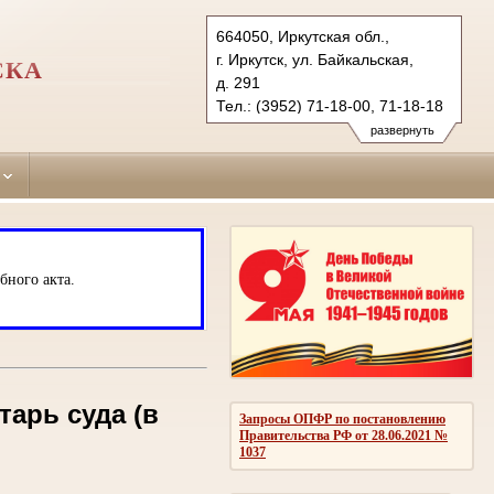
664050, Иркутская обл.,
г. Иркутск, ул. Байкальская,
СКА
д. 291
Тел.: (3952) 71-18-00, 71-18-18
71-18-16
развернуть
(3952) 71-18-10 (ф.)
leninsky.irk@sudrf.ru
бного акта.
тарь суда (в
Запросы ОПФР по постановлению
Правительства РФ от 28.06.2021 №
1037