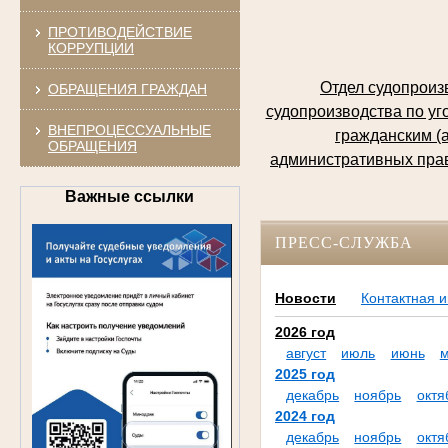
ПРОТИВОДЕЙСТВИЕ
КОРРУПЦИИ
Отдел судопроизв
ОБРАЩЕНИЯ ГРАЖДАН
судопроизводства по уг
ВНЕПРОЦЕССУАЛЬНЫЕ
гражданским (
ОБРАЩЕНИЯ
административных прав
Важные ссылки
ПРЕСС-СЛУЖБА
Новости
Контактная 
2026 год
август
июль
июнь
2025 год
декабрь
ноябрь
октя
2024 год
декабрь
ноябрь
октя