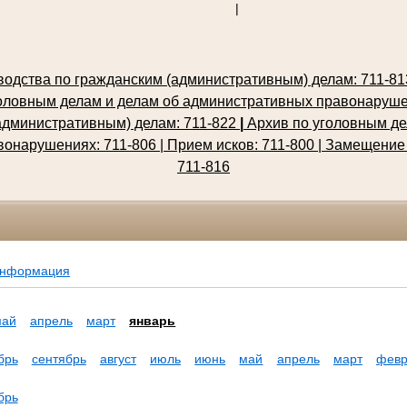
|
одства по гражданским (административным) делам: 711-813,
оловным делам и делам об административных правонарушен
административным) делам: 711-822
|
Архив по уголовным де
онарушениях: 711-806 | Прием исков: 711-800
| Замещение
711-816
информация
май
апрель
март
январь
брь
сентябрь
август
июль
июнь
май
апрель
март
февр
брь