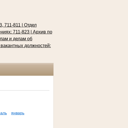
 711-811 | Отдел
иях: 711-823 | Архив по
лам и делам об
 вакантных должностей:
аль
январь