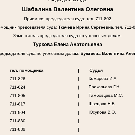
Шабалина Валентина Олеговна
Приемная председателя суда: тел. 711-802
мощник председателя суда:
Ткачева Ирина Сергеевна
, тел. 711-
Заместитель председателя суда по уголовным делам:
Туркова Елена Анатольевна
редседателя суда
по уголовным делам
:
Бужгеева Валентина Але
тел. помощника
|
Судья
Комарова И.А.
711-826
|
Прокопьева Г.Н.
711-824
|
Тамбовцева М.С.
711-805
|
Швецова Н.Б.
711-817
|
Юсупова В.О.
711-804
|
711-830
|
711-839
|