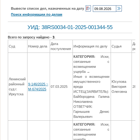
Вывести список дел, назначенных на дату
Поиск информации по делам
УИД: 38RS0034-01-2025-001344-55
Всего по запросу найдено -
3
.
Дата
Дат
Суд
Номер дела
Информация по делу
Судья
поступления
реш
КАТЕГОРИЯ:
Иски,
связанные с
возмещением
ущерба →
Иные о возмещении
Ленинский
имущественного
Юсупова
районный
9-146/2025 ~
07.03.2025
вреда
Виктория
28.0
суд г.
М-674/2025
ИСТЕЦ(ЗАЯВИТЕЛЬ):
Олеговна
Иркутска
Байбородина Галина
Николаевна
ОТВЕТЧИК:
Гарнышев Денис
Валерьевич
КАТЕГОРИЯ:
Иски,
связанные с
возмещением
ущерба →